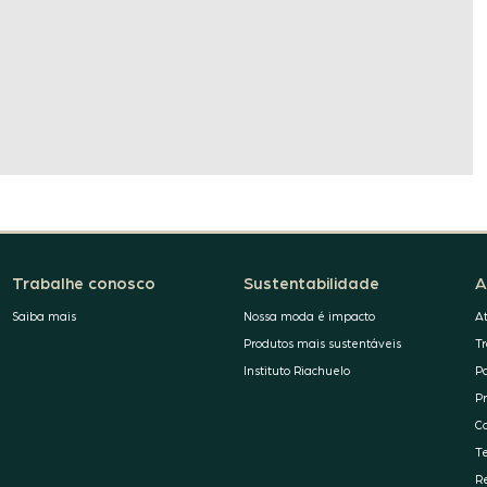
Trabalhe conosco
Sustentabilidade
A
Saiba mais
Nossa moda é impacto
A
Produtos mais sustentáveis
T
Instituto Riachuelo
P
P
C
T
R