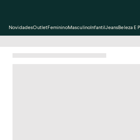
Novidades
Outlet
Feminino
Masculino
Infantil
Jeans
Beleza E 