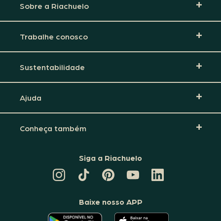
Sobre a Riachuelo
Trabalhe conosco
Sustentabilidade
Ajuda
Conheça também
Siga a Riachuelo
CANAL
TIKTOK
PINTEREST
DA
LINKEDIN
DA
DA
RIACHUELO
DA
RIACHUELO
RIACHUELO
NO
RIACHUELO
YOUTUBE
Baixe nosso APP
O
O
APLICATIVO
APLICATIVO