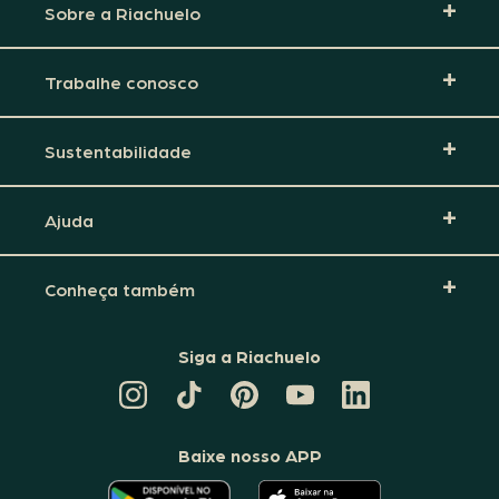
Sobre a Riachuelo
Trabalhe conosco
Sustentabilidade
Ajuda
Conheça também
Siga a Riachuelo
CANAL
TIKTOK
PINTEREST
DA
LINKEDIN
DA
DA
RIACHUELO
DA
RIACHUELO
RIACHUELO
NO
RIACHUELO
YOUTUBE
Baixe nosso APP
O
O
APLICATIVO
APLICATIVO