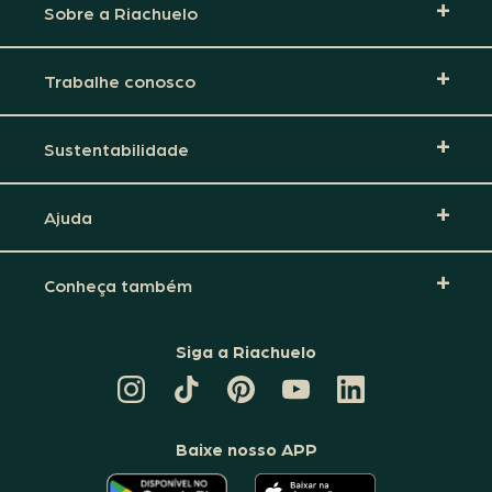
Sobre a Riachuelo
Trabalhe conosco
Sustentabilidade
Ajuda
Conheça também
Siga a Riachuelo
CANAL
TIKTOK
PINTEREST
DA
LINKEDIN
DA
DA
RIACHUELO
DA
RIACHUELO
RIACHUELO
NO
RIACHUELO
YOUTUBE
Baixe nosso APP
O
O
APLICATIVO
APLICATIVO