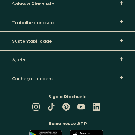
Sobre a Riachuelo
Trabalhe conosco
Sustentabilidade
Ajuda
Conheça também
Siga a Riachuelo
CANAL
TIKTOK
PINTEREST
DA
LINKEDIN
DA
DA
RIACHUELO
DA
RIACHUELO
RIACHUELO
NO
RIACHUELO
YOUTUBE
Baixe nosso APP
O
O
APLICATIVO
APLICATIVO