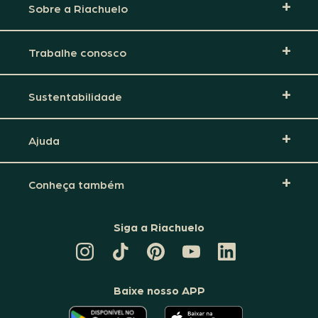
Sobre a Riachuelo
Trabalhe conosco
Sustentabilidade
Ajuda
Conheça também
Siga a Riachuelo
CANAL
TIKTOK
PINTEREST
DA
LINKEDIN
DA
DA
RIACHUELO
DA
RIACHUELO
RIACHUELO
NO
RIACHUELO
YOUTUBE
Baixe nosso APP
O
O
APLICATIVO
APLICATIVO