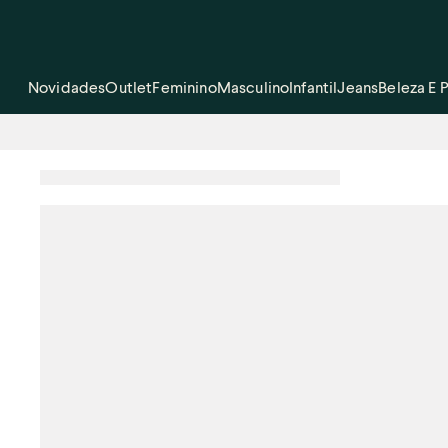
Novidades
Outlet
Feminino
Masculino
Infantil
Jeans
Beleza E 