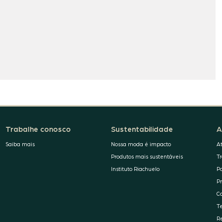
Trabalhe conosco
Sustentabilidade
A
Saiba mais
Nossa moda é impacto
A
Produtos mais sustentáveis
T
Instituto Riachuelo
P
P
C
T
R