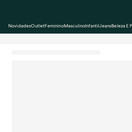
Novidades
Outlet
Feminino
Masculino
Infantil
Jeans
Beleza E 