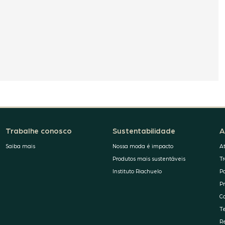
Trabalhe conosco
Sustentabilidade
A
Saiba mais
Nossa moda é impacto
A
Produtos mais sustentáveis
T
Instituto Riachuelo
P
P
C
T
R