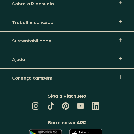
Sobre a Riachuelo
Trabalhe conosco
Sustentabilidade
Ajuda
Conheça também
Siga a Riachuelo
CANAL
TIKTOK
PINTEREST
DA
LINKEDIN
DA
DA
RIACHUELO
DA
RIACHUELO
RIACHUELO
NO
RIACHUELO
YOUTUBE
Baixe nosso APP
O
O
APLICATIVO
APLICATIVO