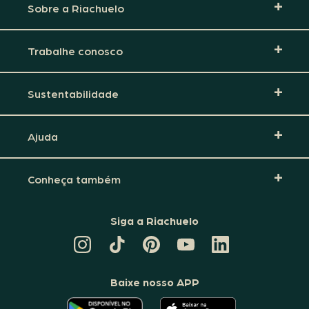
Sobre a Riachuelo
Trabalhe conosco
Sustentabilidade
Ajuda
Conheça também
Siga a Riachuelo
CANAL
TIKTOK
PINTEREST
DA
LINKEDIN
DA
DA
RIACHUELO
DA
RIACHUELO
RIACHUELO
NO
RIACHUELO
YOUTUBE
Baixe nosso APP
O
O
APLICATIVO
APLICATIVO