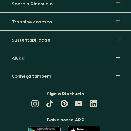
Sobre a Riachuelo
Trabalhe conosco
Sustentabilidade
Ajuda
Conheça também
Siga a Riachuelo
CANAL
TIKTOK
PINTEREST
DA
LINKEDIN
DA
DA
RIACHUELO
DA
RIACHUELO
RIACHUELO
NO
RIACHUELO
YOUTUBE
Baixe nosso APP
O
O
APLICATIVO
APLICATIVO