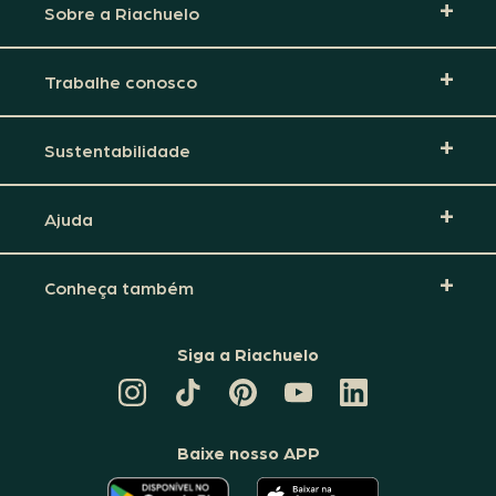
Sobre a Riachuelo
Trabalhe conosco
Sustentabilidade
Ajuda
Conheça também
Siga a Riachuelo
CANAL
TIKTOK
PINTEREST
DA
LINKEDIN
DA
DA
RIACHUELO
DA
RIACHUELO
RIACHUELO
NO
RIACHUELO
YOUTUBE
Baixe nosso APP
O
O
APLICATIVO
APLICATIVO