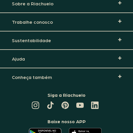
Sobre a Riachuelo
Trabalhe conosco
Sustentabilidade
Ajuda
Conheça também
Siga a Riachuelo
CANAL
TIKTOK
PINTEREST
DA
LINKEDIN
DA
DA
RIACHUELO
DA
RIACHUELO
RIACHUELO
NO
RIACHUELO
YOUTUBE
Baixe nosso APP
O
O
APLICATIVO
APLICATIVO