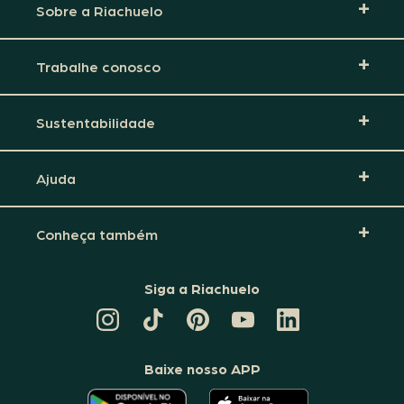
Sobre a Riachuelo
Trabalhe conosco
Sustentabilidade
Ajuda
Conheça também
Siga a Riachuelo
CANAL
TIKTOK
PINTEREST
DA
LINKEDIN
DA
DA
RIACHUELO
DA
RIACHUELO
RIACHUELO
NO
RIACHUELO
YOUTUBE
Baixe nosso APP
O
O
APLICATIVO
APLICATIVO