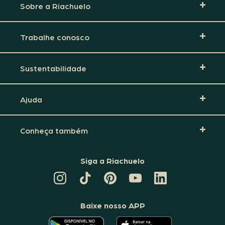
Sobre a Riachuelo
Trabalhe conosco
Sustentabilidade
Ajuda
Conheça também
Siga a Riachuelo
CANAL
TIKTOK
PINTEREST
DA
LINKEDIN
DA
DA
RIACHUELO
DA
RIACHUELO
RIACHUELO
NO
RIACHUELO
YOUTUBE
Baixe nosso APP
O
O
APLICATIVO
APLICATIVO