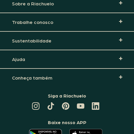
Sobre a Riachuelo
Trabalhe conosco
Sustentabilidade
Ajuda
Conheça também
Siga a Riachuelo
CANAL
TIKTOK
PINTEREST
DA
LINKEDIN
DA
DA
RIACHUELO
DA
RIACHUELO
RIACHUELO
NO
RIACHUELO
YOUTUBE
Baixe nosso APP
O
O
APLICATIVO
APLICATIVO