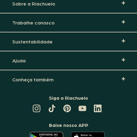
Sobre a Riachuelo
Trabalhe conosco
Sustentabilidade
Ajuda
Conheça também
Siga a Riachuelo
CANAL
TIKTOK
PINTEREST
DA
LINKEDIN
DA
DA
RIACHUELO
DA
RIACHUELO
RIACHUELO
NO
RIACHUELO
YOUTUBE
Baixe nosso APP
O
O
APLICATIVO
APLICATIVO