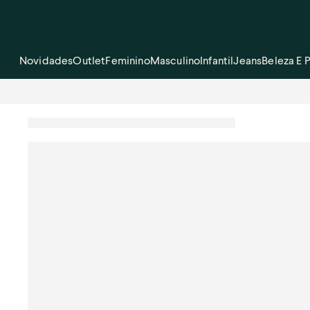
Novidades
Outlet
Feminino
Masculino
Infantil
Jeans
Beleza E 