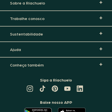
Sobre a Riachuelo
Trabalhe conosco
Sustentabilidade
Ajuda
Conheça também
Siga a Riachuelo
CANAL
TIKTOK
PINTEREST
DA
LINKEDIN
DA
DA
RIACHUELO
DA
RIACHUELO
RIACHUELO
NO
RIACHUELO
YOUTUBE
Baixe nosso APP
O
O
APLICATIVO
APLICATIVO