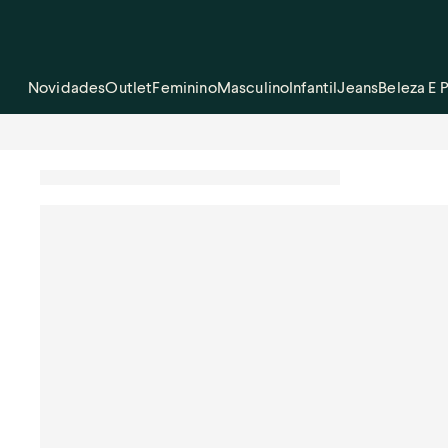
Novidades
Outlet
Feminino
Masculino
Infantil
Jeans
Beleza E 