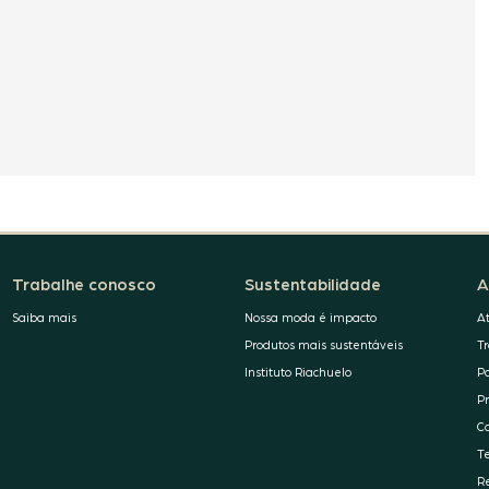
Trabalhe conosco
Sustentabilidade
A
Saiba mais
Nossa moda é impacto
A
Produtos mais sustentáveis
T
Instituto Riachuelo
P
P
C
T
R