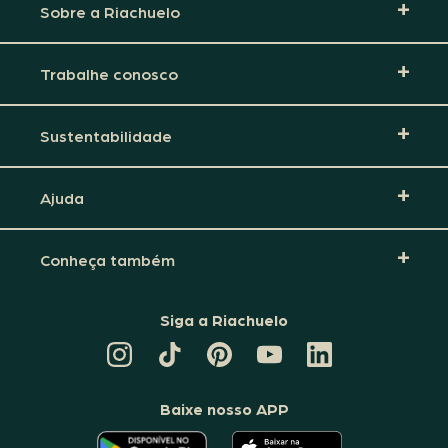
Sobre a Riachuelo
Trabalhe conosco
Sustentabilidade
Ajuda
Conheça também
Siga a Riachuelo
CANAL
TIKTOK
PINTEREST
DA
LINKEDIN
DA
DA
RIACHUELO
DA
RIACHUELO
RIACHUELO
NO
RIACHUELO
YOUTUBE
Baixe nosso APP
O
O
APLICATIVO
APLICATIVO