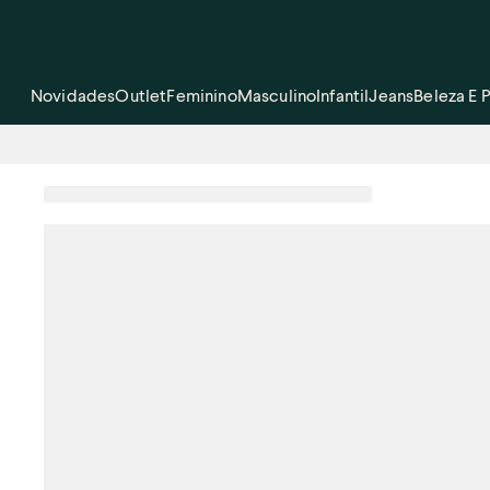
Novidades
Outlet
Feminino
Masculino
Infantil
Jeans
Beleza E 