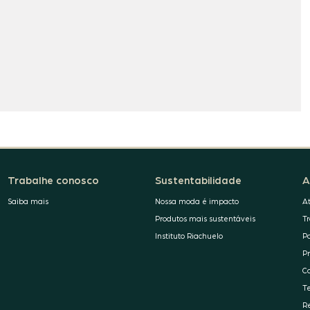
Trabalhe conosco
Sustentabilidade
A
Saiba mais
Nossa moda é impacto
A
Produtos mais sustentáveis
T
Instituto Riachuelo
P
P
C
T
R