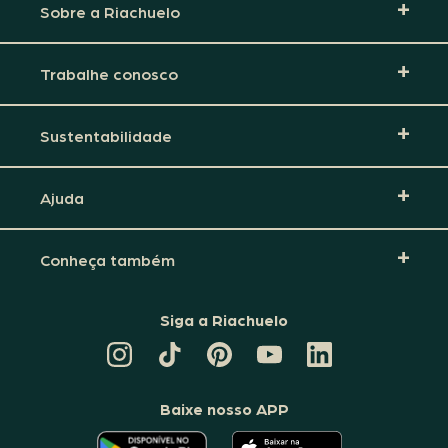
Sobre a Riachuelo
Trabalhe conosco
Sustentabilidade
Ajuda
Conheça também
Siga a Riachuelo
CANAL
TIKTOK
PINTEREST
DA
LINKEDIN
DA
DA
RIACHUELO
DA
RIACHUELO
RIACHUELO
NO
RIACHUELO
YOUTUBE
Baixe nosso APP
O
O
APLICATIVO
APLICATIVO