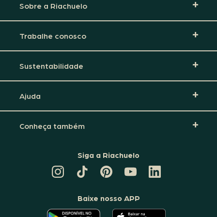
Sobre a Riachuelo
Trabalhe conosco
Sustentabilidade
Ajuda
Conheça também
Siga a Riachuelo
CANAL
TIKTOK
PINTEREST
DA
LINKEDIN
DA
DA
RIACHUELO
DA
RIACHUELO
RIACHUELO
NO
RIACHUELO
YOUTUBE
Baixe nosso APP
O
O
APLICATIVO
APLICATIVO