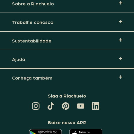
Sobre a Riachuelo
Trabalhe conosco
Sustentabilidade
Ajuda
Conheça também
Siga a Riachuelo
CANAL
TIKTOK
PINTEREST
DA
LINKEDIN
DA
DA
RIACHUELO
DA
RIACHUELO
RIACHUELO
NO
RIACHUELO
YOUTUBE
Baixe nosso APP
O
O
APLICATIVO
APLICATIVO