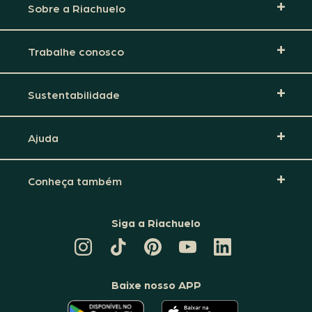
Sobre a Riachuelo
Trabalhe conosco
Sustentabilidade
Ajuda
Conheça também
Siga a Riachuelo
CANAL
TIKTOK
PINTEREST
DA
LINKEDIN
DA
DA
RIACHUELO
DA
RIACHUELO
RIACHUELO
NO
RIACHUELO
YOUTUBE
Baixe nosso APP
O
O
APLICATIVO
APLICATIVO