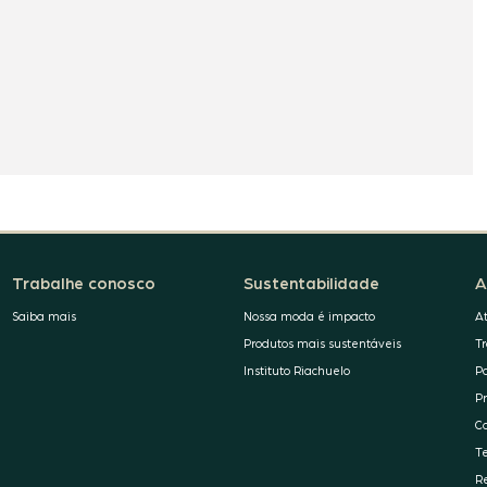
Trabalhe conosco
Sustentabilidade
A
Saiba mais
Nossa moda é impacto
A
Produtos mais sustentáveis
T
Instituto Riachuelo
P
P
C
T
R