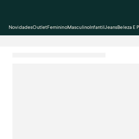
Novidades
Outlet
Feminino
Masculino
Infantil
Jeans
Beleza E 