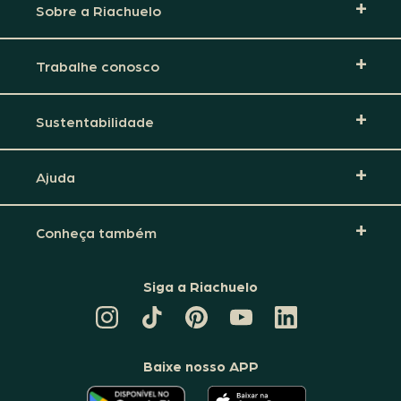
Sobre a Riachuelo
Trabalhe conosco
Sustentabilidade
Ajuda
Conheça também
Siga a Riachuelo
CANAL
TIKTOK
PINTEREST
DA
LINKEDIN
DA
DA
RIACHUELO
DA
RIACHUELO
RIACHUELO
NO
RIACHUELO
YOUTUBE
Baixe nosso APP
O
O
APLICATIVO
APLICATIVO