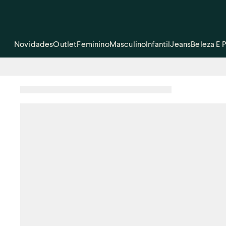
Novidades
Outlet
Feminino
Masculino
Infantil
Jeans
Beleza E 