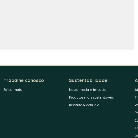
Trabalhe conosco
Sustentabilidade
A
Saiba mais
Nossa moda é impacto
A
Produtos mais sustentáveis
T
Instituto Riachuelo
P
P
C
T
R