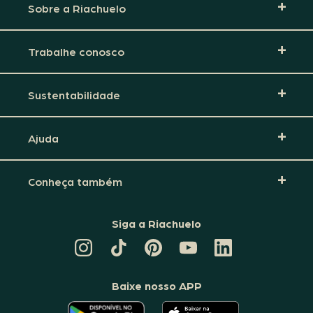
Sobre a Riachuelo
Trabalhe conosco
Sustentabilidade
Ajuda
Conheça também
Siga a Riachuelo
CANAL
TIKTOK
PINTEREST
DA
LINKEDIN
DA
DA
RIACHUELO
DA
RIACHUELO
RIACHUELO
NO
RIACHUELO
YOUTUBE
Baixe nosso APP
O
O
APLICATIVO
APLICATIVO