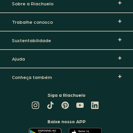
Sobre a Riachuelo
Trabalhe conosco
Sustentabilidade
Ajuda
Conheça também
Siga a Riachuelo
CANAL
TIKTOK
PINTEREST
DA
LINKEDIN
DA
DA
RIACHUELO
DA
RIACHUELO
RIACHUELO
NO
RIACHUELO
YOUTUBE
Baixe nosso APP
O
O
APLICATIVO
APLICATIVO