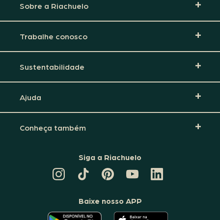
Sobre a Riachuelo
Trabalhe conosco
Sustentabilidade
Ajuda
Conheça também
Siga a Riachuelo
CANAL
TIKTOK
PINTEREST
DA
LINKEDIN
DA
DA
RIACHUELO
DA
RIACHUELO
RIACHUELO
NO
RIACHUELO
YOUTUBE
Baixe nosso APP
O
O
APLICATIVO
APLICATIVO