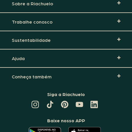
Sobre a Riachuelo
Trabalhe conosco
Sustentabilidade
Ajuda
Conheça também
Siga a Riachuelo
CANAL
TIKTOK
PINTEREST
DA
LINKEDIN
DA
DA
RIACHUELO
DA
RIACHUELO
RIACHUELO
NO
RIACHUELO
YOUTUBE
Baixe nosso APP
O
O
APLICATIVO
APLICATIVO