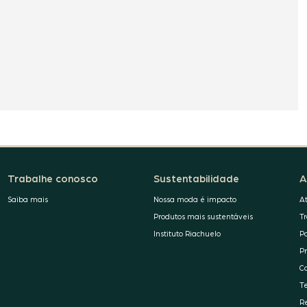
Trabalhe conosco
Sustentabilidade
A
Saiba mais
Nossa moda é impacto
A
Produtos mais sustentáveis
T
Instituto Riachuelo
P
P
C
T
R