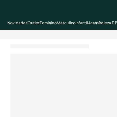
Novidades
Outlet
Feminino
Masculino
Infantil
Jeans
Beleza E 