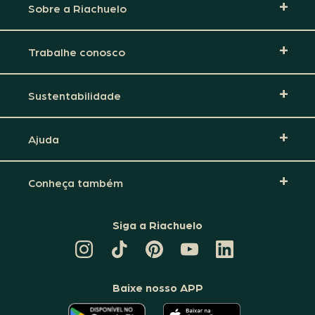
Sobre a Riachuelo
Trabalhe conosco
Sustentabilidade
Ajuda
Conheça também
Siga a Riachuelo
CANAL
TIKTOK
PINTEREST
DA
LINKEDIN
DA
DA
RIACHUELO
DA
RIACHUELO
RIACHUELO
NO
RIACHUELO
YOUTUBE
Baixe nosso APP
O
O
APLICATIVO
APLICATIVO