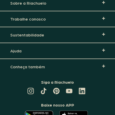
Sobre a Riachuelo
Trabalhe conosco
Sustentabilidade
Ajuda
Conheça também
Siga a Riachuelo
CANAL
TIKTOK
PINTEREST
DA
LINKEDIN
DA
DA
RIACHUELO
DA
RIACHUELO
RIACHUELO
NO
RIACHUELO
YOUTUBE
Baixe nosso APP
O
O
APLICATIVO
APLICATIVO