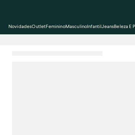
Novidades
Outlet
Feminino
Masculino
Infantil
Jeans
Beleza E 