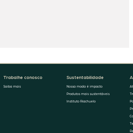
Trabalhe conosco
Sustentabilidade
A
Saiba mais
Nossa moda é impacto
A
Produtos mais sustentáveis
T
Instituto Riachuelo
P
P
C
T
R