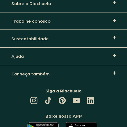
Sobre a Riachuelo
Trabalhe conosco
Sustentabilidade
Ajuda
Conheça também
Siga a Riachuelo
CANAL
TIKTOK
PINTEREST
DA
LINKEDIN
DA
DA
RIACHUELO
DA
RIACHUELO
RIACHUELO
NO
RIACHUELO
YOUTUBE
Baixe nosso APP
O
O
APLICATIVO
APLICATIVO