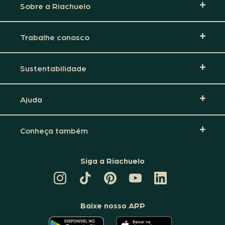
Sobre a Riachuelo
Trabalhe conosco
Sustentabilidade
Ajuda
Conheça também
Siga a Riachuelo
CANAL
TIKTOK
PINTEREST
DA
LINKEDIN
DA
DA
RIACHUELO
DA
RIACHUELO
RIACHUELO
NO
RIACHUELO
YOUTUBE
Baixe nosso APP
O
O
APLICATIVO
APLICATIVO