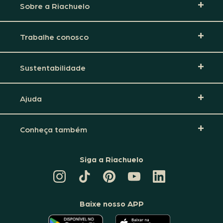
Sobre a Riachuelo
Trabalhe conosco
Sustentabilidade
Ajuda
Conheça também
Siga a Riachuelo
CANAL
TIKTOK
PINTEREST
DA
LINKEDIN
DA
DA
RIACHUELO
DA
RIACHUELO
RIACHUELO
NO
RIACHUELO
YOUTUBE
Baixe nosso APP
O
O
APLICATIVO
APLICATIVO