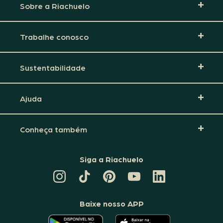
Sobre a Riachuelo
Trabalhe conosco
Sustentabilidade
Ajuda
Conheça também
Siga a Riachuelo
CANAL
TIKTOK
PINTEREST
DA
LINKEDIN
DA
DA
RIACHUELO
DA
RIACHUELO
RIACHUELO
NO
RIACHUELO
YOUTUBE
Baixe nosso APP
O
O
APLICATIVO
APLICATIVO