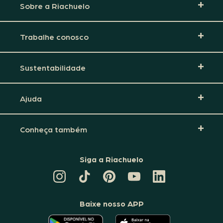
Sobre a Riachuelo
Trabalhe conosco
Sustentabilidade
Ajuda
Conheça também
Siga a Riachuelo
CANAL
TIKTOK
PINTEREST
DA
LINKEDIN
DA
DA
RIACHUELO
DA
RIACHUELO
RIACHUELO
NO
RIACHUELO
YOUTUBE
Baixe nosso APP
O
O
APLICATIVO
APLICATIVO