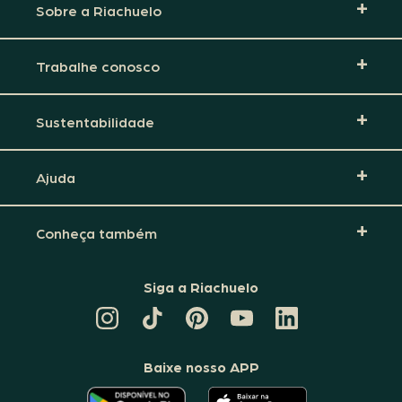
Sobre a Riachuelo
Trabalhe conosco
Sustentabilidade
Ajuda
Conheça também
Siga a Riachuelo
CANAL
TIKTOK
PINTEREST
DA
LINKEDIN
DA
DA
RIACHUELO
DA
RIACHUELO
RIACHUELO
NO
RIACHUELO
YOUTUBE
Baixe nosso APP
O
O
APLICATIVO
APLICATIVO