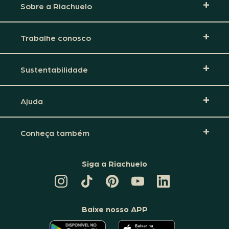
Sobre a Riachuelo
Trabalhe conosco
Sustentabilidade
Ajuda
Conheça também
Siga a Riachuelo
CANAL
TIKTOK
PINTEREST
DA
LINKEDIN
DA
DA
RIACHUELO
DA
RIACHUELO
RIACHUELO
NO
RIACHUELO
YOUTUBE
Baixe nosso APP
O
O
APLICATIVO
APLICATIVO