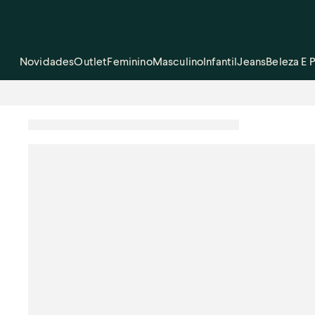
Novidades
Outlet
Feminino
Masculino
Infantil
Jeans
Beleza E 