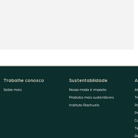
Trabalhe conosco
Sustentabilidade
A
Saiba mais
Nossa moda é impacto
A
Produtos mais sustentáveis
T
Instituto Riachuelo
P
P
C
T
R