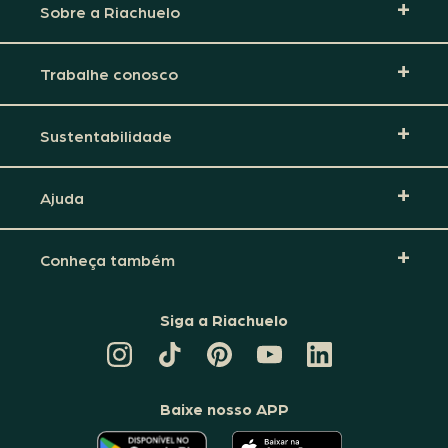
Sobre a Riachuelo
Trabalhe conosco
Sustentabilidade
Ajuda
Conheça também
Siga a Riachuelo
CANAL
TIKTOK
PINTEREST
DA
LINKEDIN
DA
DA
RIACHUELO
DA
RIACHUELO
RIACHUELO
NO
RIACHUELO
YOUTUBE
Baixe nosso APP
O
O
APLICATIVO
APLICATIVO