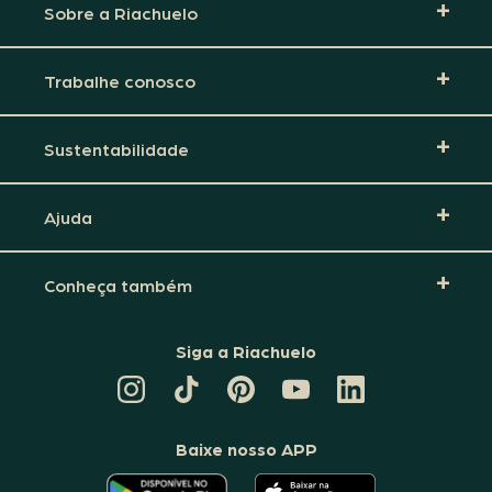
Sobre a Riachuelo
Trabalhe conosco
Sustentabilidade
Ajuda
Conheça também
Siga a Riachuelo
CANAL
TIKTOK
PINTEREST
DA
LINKEDIN
DA
DA
RIACHUELO
DA
RIACHUELO
RIACHUELO
NO
RIACHUELO
YOUTUBE
Baixe nosso APP
O
O
APLICATIVO
APLICATIVO