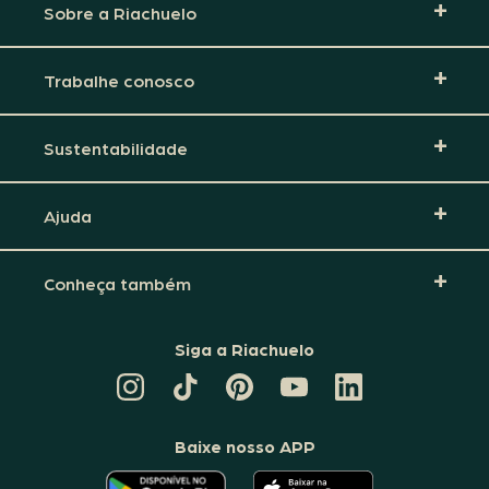
Sobre a Riachuelo
Trabalhe conosco
Sustentabilidade
Ajuda
Conheça também
Siga a Riachuelo
CANAL
TIKTOK
PINTEREST
DA
LINKEDIN
DA
DA
RIACHUELO
DA
RIACHUELO
RIACHUELO
NO
RIACHUELO
YOUTUBE
Baixe nosso APP
O
O
APLICATIVO
APLICATIVO