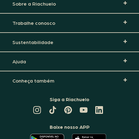
Sobre a Riachuelo
Trabalhe conosco
Sustentabilidade
Ajuda
Conheça também
Siga a Riachuelo
CANAL
TIKTOK
PINTEREST
DA
LINKEDIN
DA
DA
RIACHUELO
DA
RIACHUELO
RIACHUELO
NO
RIACHUELO
YOUTUBE
Baixe nosso APP
O
O
APLICATIVO
APLICATIVO