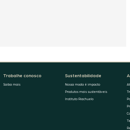
Trabalhe conosco
Sustentabilidade
A
Saiba mais
Nossa moda é impacto
A
Produtos mais sustentáveis
T
Instituto Riachuelo
P
P
C
T
R